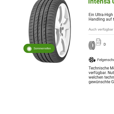
Intensa
Ein Ultra-Hi
Handling auf 
Auch verfügbar 
D
Sommerreifen
Felgensch
Technische Me
verfügbar. Nu
welchen techn
gewünschte Gr