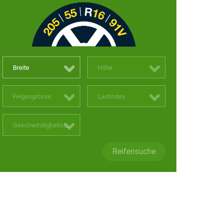
Breite
Höhe
Felgengrösse
Lastindex
Geschwindigkeitsindex
Reifensuche