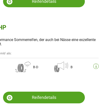
Reifendetails
 HP
ormance Sommerreifen, der auch bei Nässe eine exzellente
t.
mit/ als:
B-D
B
Reifendetails