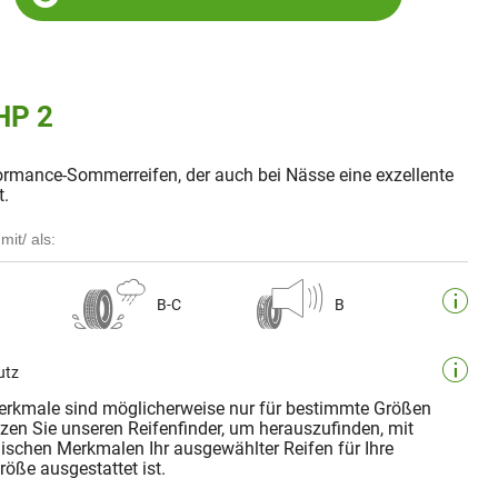
HP 2
ormance-Sommerreifen, der auch bei Nässe eine exzellente
t.
mit/ als:
B-C
B
utz
rkmale sind möglicherweise nur für bestimmte Größen
tzen Sie unseren Reifenfinder, um herauszufinden, mit
ischen Merkmalen Ihr ausgewählter Reifen für Ihre
öße ausgestattet ist.