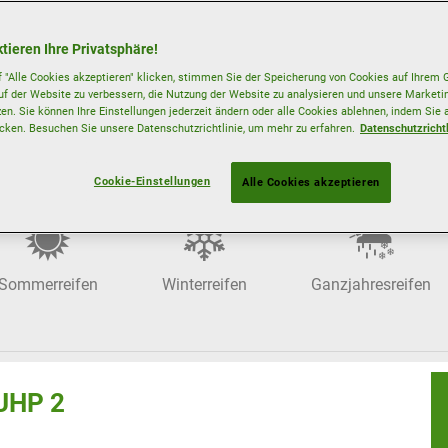
tieren Ihre Privatsphäre!
eiß auf langen Strecken, hervorragende Traktion auf jedem Kilom
 "Alle Cookies akzeptieren" klicken, stimmen Sie der Speicherung von Cookies auf Ihrem G
uf der Website zu verbessern, die Nutzung der Website zu analysieren und unsere Mark
zen. Sie können Ihre Einstellungen jederzeit ändern oder alle Cookies ablehnen, indem Sie 
icken. Besuchen Sie unsere Datenschutzrichtlinie, um mehr zu erfahren.
Datenschutzrichtl
Reifen nach Jahreszeit
Cookie-Einstellungen
Alle Cookies akzeptieren
Sommerreifen
Winterreifen
Ganzjahresreifen
 UHP 2