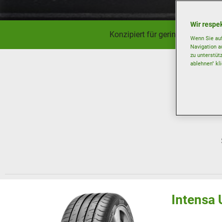
Wir respek
Konzipiert für geringen Verschl
Wenn Sie auf
Navigation a
zu unterstüt
ablehnen" kl
Intensa