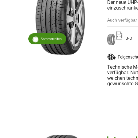
Der neue UHP-R
einzuschränk
Auch verfügbar 
B-D
Sommerreifen
Felgensch
Technische Me
verfügbar. Nu
welchen techn
gewünschte Gr