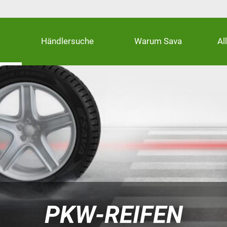
Händlersuche
Warum Sava
Al
PKW-REIFEN