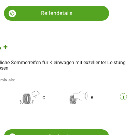
Reifendetails
 +
tliche Sommerreifen für Kleinwagen mit exzellenter Leistung
ssen.
mit/ als:
C
B