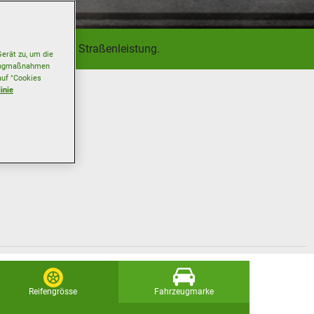
eter sowie hohe Straßenleistung.
erät zu, um die
etingmaßnahmen
auf "Cookies
inie
Reifengrösse
Fahrzeugmarke