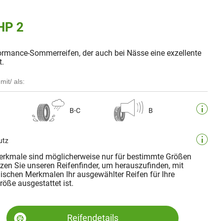
HP 2
ormance-Sommerreifen, der auch bei Nässe eine exzellente
t.
mit/ als:
B-C
B
utz
rkmale sind möglicherweise nur für bestimmte Größen
tzen Sie unseren Reifenfinder, um herauszufinden, mit
ischen Merkmalen Ihr ausgewählter Reifen für Ihre
öße ausgestattet ist.
Reifendetails